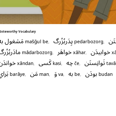
Noteworthy Vocabulary
تَن
پِدَربُزُرگ
مَشغول به
mašğul be
,   
pedarbozorg
,   
خوابیدَن
خواهَر
مادَربُزُرگ
mâdarbozorg
,   
xâhar
,   
x
تَوانِستَن
چه
کَسی
خواندَن
xândan
,   
kasi
,   
če
,   
tav
بودَن
به
وَ
مَن
بَرایِ
barâye
,   
man
,   
va
,   
be
,   
budan