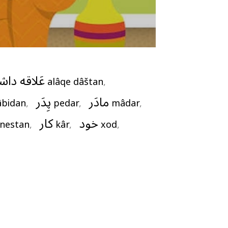
عَلاقه داش
alâqe dâštan
,   
مادَر
پِدَر
âbidan
,   
pedar
,   
mâdar
,   
خود
کار
ânestan
,   
kâr
,   
xod
,   