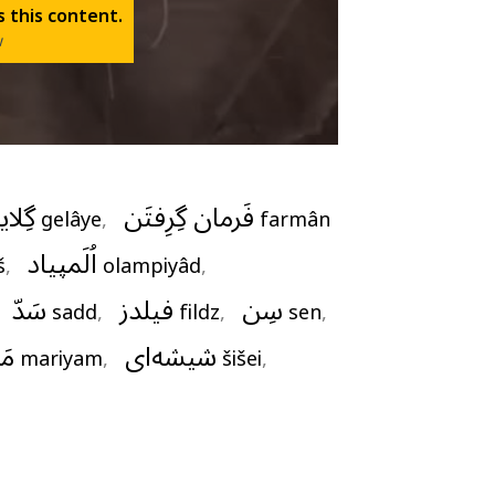
 this content.
w
فَرمان گِرِفتَن
گِلای
gelâye
,   
farmân 
اُلَمپیاد
š
,   
olampiyâd
,   
سِن
فیلدز
سَدّ
   
sadd
,   
fildz
,   
sen
,   
شیشه‌ای
مَ
mariyam
,   
šišei
,   