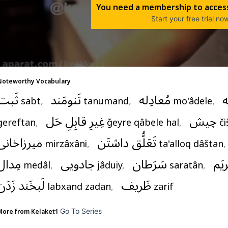
You need a membership to access
Start your free trial no
Noteworthy Vocabulary
ه
مُعادِله
تَنومَند
ثَبت
sabt
,   
tanumand
,   
mo'âdele
,   
چیش
غِیرِ قابِلِ حَل
gereftan
,   
ğeyre qâbele hal
,   
či
تَعَلُّق داشتَن
میرزاخانی
mirzâxâni
,   
ta'alloq dâštan
,
ریَم
سَرَطان
جادویی
مِدال
medâl
,   
jâduiy
,   
saratân
,   
ظَریف
لَبخَند زَدَن
labxand zadan
,   
zarif
Go To Series
More from 
Kelaket1