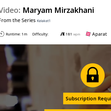
Video:
Maryam Mirzakhani
From the Series
Kelaket1
Aparat
Runtime: 
1m
Difficulty: 
181
wpm
Subscription Requ