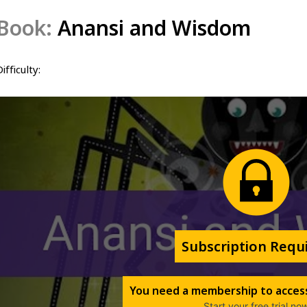
Book:
Anansi and Wisdom
ifficulty: 
Subscription Requ
You need a membership to access
Start your free trial no