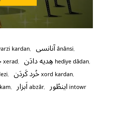
آنانسی
arzi kardan
,   
ânânsi
,   
هِدیه دادَن
خ
xerad
,   
hediye dâdan
, 
خُرد کَردَن
lezi
,   
xord kardan
,   
اینطُور
اَبزار
ekam
,   
abzâr
,   
intowr