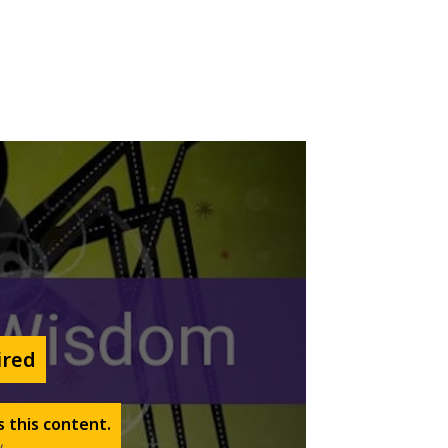
ired
 this content.
w