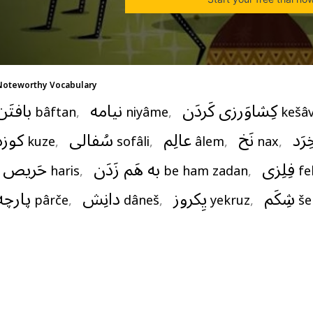
Noteworthy Vocabulary
کِشاوَرزی کَردَن
نیامه
بافتَن
bâftan
,   
niyâme
,   
kešâv
ِرَد
نَخ
عالِم
سُفالی
کوزه
kuze
,   
sofâli
,   
âlem
,   
nax
,   
فِلِزی
به هَم زَدَن
حَریص
haris
,   
be ham zadan
,   
fe
شِکَم
یِکروز
دانِش
پارچه
pârče
,   
dâneš
,   
yekruz
,   
š